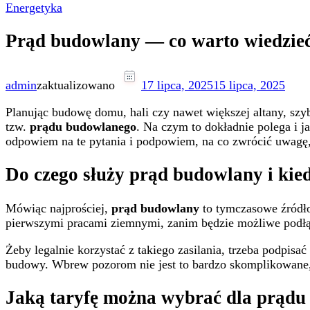
Energetyka
Prąd budowlany — co warto wiedzieć 
admin
zaktualizowano
17 lipca, 2025
15 lipca, 2025
Planując budowę domu, hali czy nawet większej altany, szy
tzw.
prądu budowlanego
. Na czym to dokładnie polega i 
odpowiem na te pytania i podpowiem, na co zwrócić uwagę, 
Do czego służy prąd budowlany i kied
Mówiąc najprościej,
prąd budowlany
to tymczasowe źródło 
pierwszymi pracami ziemnymi, zanim będzie możliwe podłąc
Żeby legalnie korzystać z takiego zasilania, trzeba podpis
budowy. Wbrew pozorom nie jest to bardzo skomplikowane, 
Jaką taryfę można wybrać dla prąd