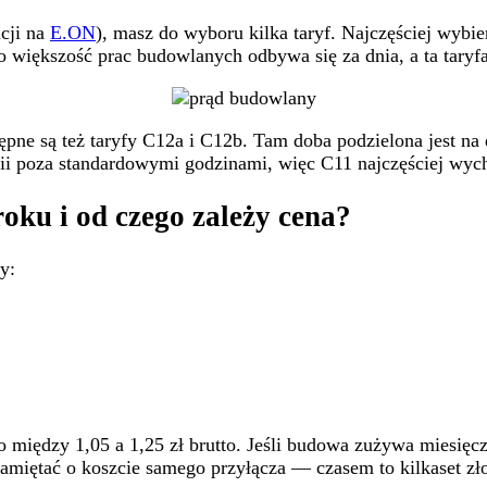
cji na
E.ON
), masz do wyboru kilka taryf. Najczęściej wybie
o większość prac budowlanych odbywa się za dnia, a ta taryf
ępne są też taryfy C12a i C12b. Tam doba podzielona jest na 
ii poza standardowymi godzinami, więc C11 najczęściej wych
oku i od czego zależy cena?
y:
io między 1,05 a 1,25 zł brutto. Jeśli budowa zużywa miesi
pamiętać o koszcie samego przyłącza — czasem to kilkaset zło